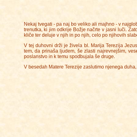
Nekaj tvegati - pa naj bo veliko ali majhno - v najglo
trenutka, ki jim odkrije Božje načrte v jasni luči. Z
kliče ter deluje v njih in po njih, celo po njihovih sl
V tej duhovni drži je živela bl. Marija Terezija Je
tem, da prinaša ljudem, še zlasti najrevnejšim, ve
poslanstvo in k temu spodbujala še druge.
V besedah Matere Terezije zaslutimo njenega duha, n