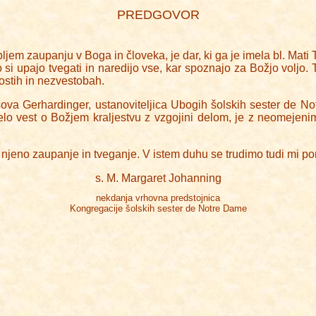
PREDGOVOR
bljem zaupanju v Boga in človeka, je dar, ki ga je imela bl. Mati T
ato si upajo tvegati in naredijo vse, kar spoznajo za Božjo voljo
abostih in nezvestobah.
zusova Gerhardinger, ustanoviteljica Ubogih šolskih sester de N
selo vest o Božjem kraljestvu z vzgojini delom, je z neomeje
jeno zaupanje in tveganje. V istem duhu se trudimo tudi mi poma
s. M. Margaret Johanning
nekdanja vrhovna predstojnica
Kongregacije šolskih sester de Notre Dame