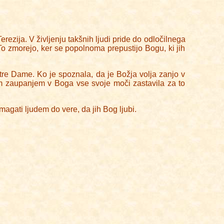
erezija. V življenju takšnih ljudi pride do odločilnega
. To zmorejo, ker se popolnoma prepustijo Bogu, ki jih
otre Dame. Ko je spoznala, da je Božja volja zanjo v
nim zaupanjem v Boga vse svoje moči zastavila za to
gati ljudem do vere, da jih Bog ljubi.